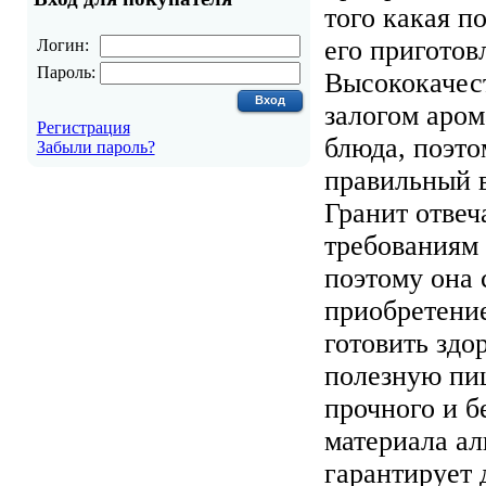
того какая п
его приготов
Логин:
Пароль:
Высококачест
залогом аро
Регистрация
блюда, поэто
Забыли пароль?
правильный 
Гранит отвеч
требованиям 
поэтому она 
приобретение
готовить здо
полезную пи
прочного и б
материала а
гарантирует 