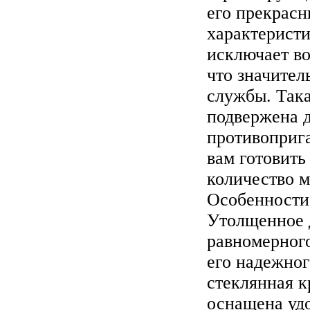
его прекрас
характеристи
исключает в
что значител
службы. Так
подвержена 
противоприг
вам готовить
количество м
Особенности
Утолщенное д
равномерного
его надежног
стеклянная 
оснащена уд